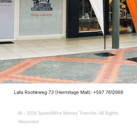
Lalla Roohkweg 73 (Hermitage Mall): +597 7612969
© -
2026 SpeedWire Money Transfer. All Rights
Reserved