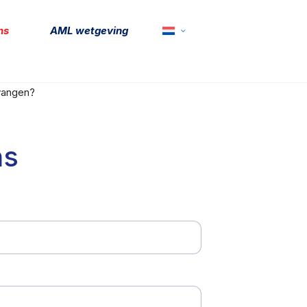
ns
AML wetgeving
vangen?
ns